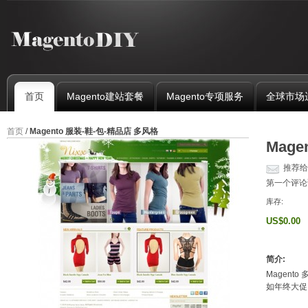
首页
Magento建站套餐
Magento专项服务
全球市场
首页
/
Magento 服装-鞋-包-精品店 多风格
Mag
推荐给
第一个评论
库存:
US$0.00
简介:
Magen
如年终大促