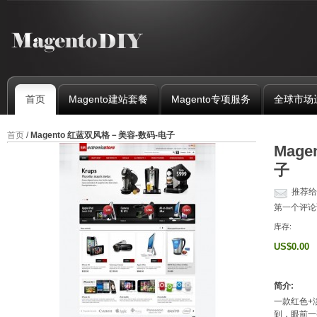
首页
Magento建站套餐
Magento专项服务
全球市场
首页
/
Magento 红蓝双风格－美容-数码-电子
Mag
子
推荐给
第一个评论
库存:
US$0.00
简介:
一款红色+
到，眼前一