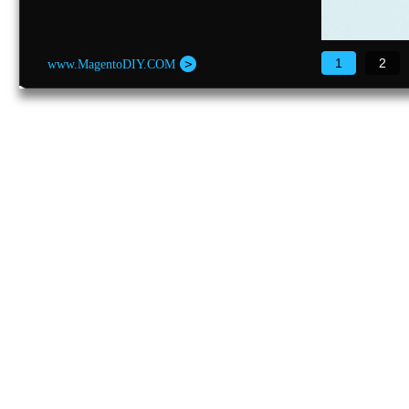
1
2
www.MagentoDIY.COM