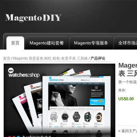
首页
Magento建站套餐
Magento专项服务
全球市场
首页
/
Magento 高贵蓝色 粉红 粽色-名贵手表 三风格
/
产品评论
Mag
表 三
第一个给该
库存:
US$0.00
«
返回主产