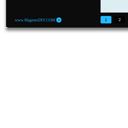
1
2
www.MagentoDIY.COM